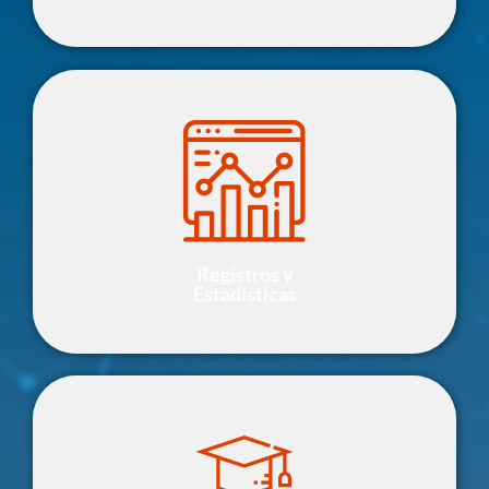
Relación de Planes Institucionales de Migración a
Software Libre presentados ante la Comisión
Nacionales de las Tecnologías de Información (CONATI)
Leer más
Registros y
Estadísticas
¿Migraste a Linux?
Comandos Básicos de Linux
Mitos de de GNU/Linux