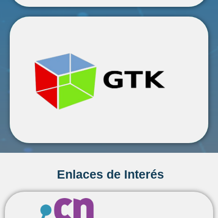
GTK
Hace oficial su nueva versión 4.14 y se prepara
camino para GTK 5.
Leer más
Enlaces de Interés