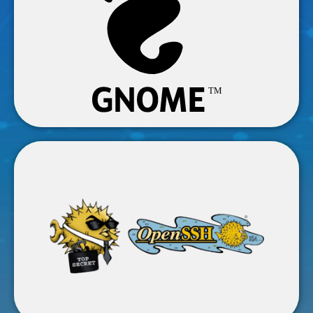
Gnome 48.1
Ya fue liberado, conoce sus novedades más
importantes.
Leer más
OpenSSH 10.0
Es liberada su nueva versión en la cual se han
implementado una serie de correcciones y
pequeñas mejoras.
Leer más