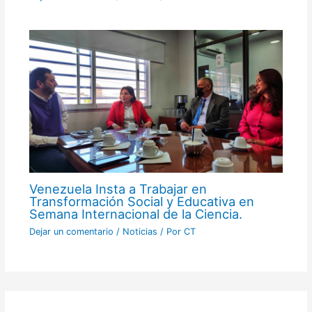
Venezuela Insta a Trabajar en
Transformación Social y Educativa en
Semana Internacional de la Ciencia.
Dejar un comentario
/
Noticias
/ Por
CT