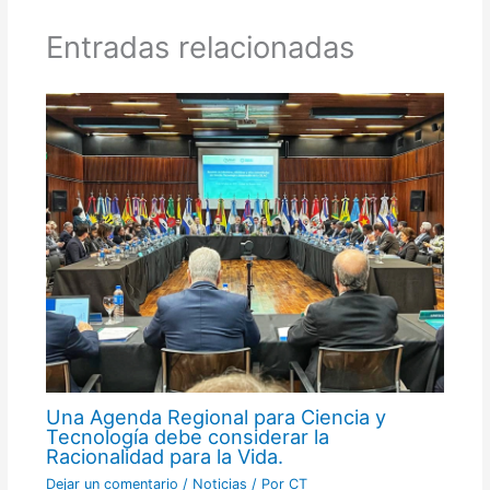
Entradas relacionadas
Una Agenda Regional para Ciencia y
Tecnología debe considerar la
Racionalidad para la Vida.
Dejar un comentario
/
Noticias
/ Por
CT