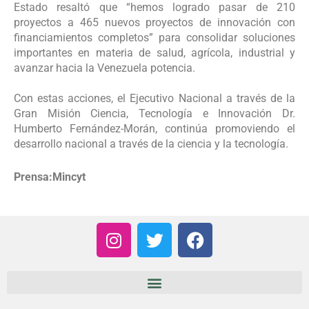
Estado resaltó que “hemos logrado pasar de 210
proyectos a 465 nuevos proyectos de innovación con
financiamientos completos” para consolidar soluciones
importantes en materia de salud, agrícola, industrial y
avanzar hacia la Venezuela potencia.
Con estas acciones, el Ejecutivo Nacional a través de la
Gran Misión Ciencia, Tecnología e Innovación Dr.
Humberto Fernández-Morán, continúa promoviendo el
desarrollo nacional a través de la ciencia y la tecnología.
Prensa:Mincyt
I
T
F
n
w
a
s
i
c
t
t
e
a
t
b