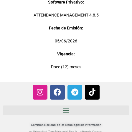
Software Privativo:
ATTENDANCE MANAGEMENT 4.8.5
Fecha de Emisión:
05/06/2026
Vigencia:
Doce (12) meses
I
F
T
T
n
a
e
i
s
c
l
k
t
e
e
t
a
b
g
o
g
o
r
k
Comisión Nacional de las Tecnologías de Información
Av. Universidad. Torre Ministerial. Piso 14. La Hoyada, Caracas.