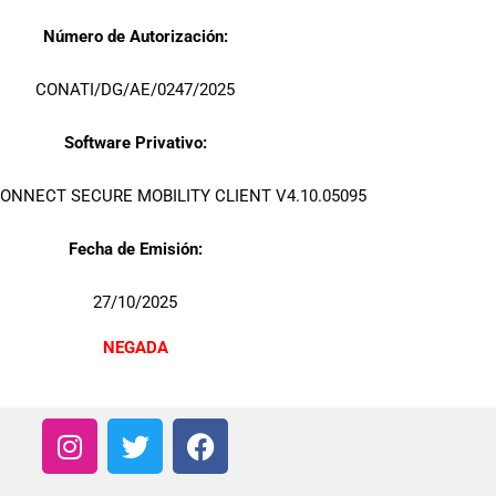
Número de Autorización:
CONATI/DG/AE/0247/2025
Software Privativo:
ONNECT SECURE MOBILITY CLIENT V4.10.05095
Fecha de Emisión:
27/10/2025
NEGADA
I
T
F
n
w
a
s
i
c