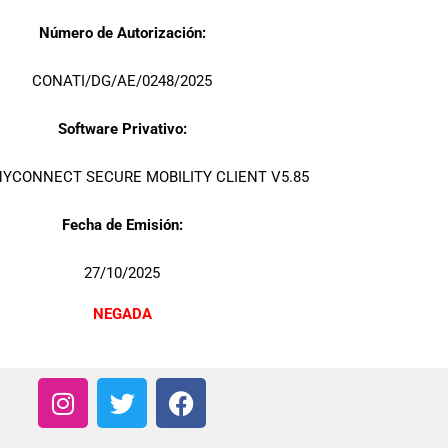
Número de Autorización:
CONATI/DG/AE/0248/2025
Software Privativo:
NYCONNECT SECURE MOBILITY CLIENT V5.85
Fecha de Emisión:
27/10/2025
NEGADA
I
T
F
n
w
a
s
i
c