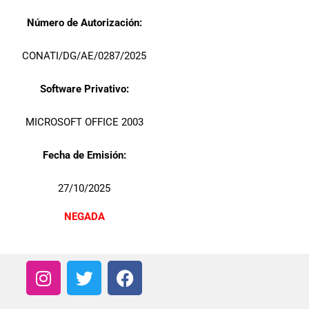
Número de Autorización:
CONATI/DG/AE/0287/2025
Software Privativo:
MICROSOFT OFFICE 2003
Fecha de Emisión:
27/10/2025
NEGADA
I
T
F
n
w
a
s
i
c