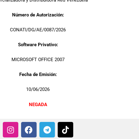
cializadora y Distribuidora Red Venezuela
Número de Autorización:
CONATI/DG/AE/0087/2026
Software Privativo:
MICROSOFT OFFICE 2007
Fecha de Emisión:
10/06/2026
NEGADA
I
F
T
T
n
a
e
i