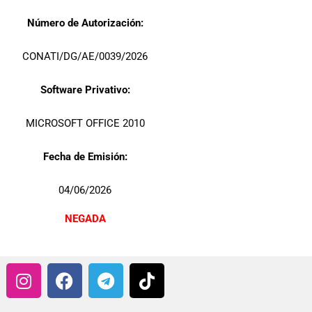
Número de Autorización:
CONATI/DG/AE/0039/2026
Software Privativo:
MICROSOFT OFFICE 2010
Fecha de Emisión:
04/06/2026
NEGADA
I
F
T
T
n
a
e
i
s
c
l
k