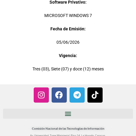
Software Privativo:
MICROSOFT WINDOWS 7
Fecha de Emisión:
05/06/2026
Vigencia:
Tres (03), Siete (07) y doce (12) meses
I
F
T
T
n
a
e
i
s
c
l
k
t
e
e
t
a
b
g
o
g
o
r
k
Comisión Nacional de las Tecnologías de Información
Av. Universidad. Torre Ministerial. Piso 14. La Hoyada, Caracas.