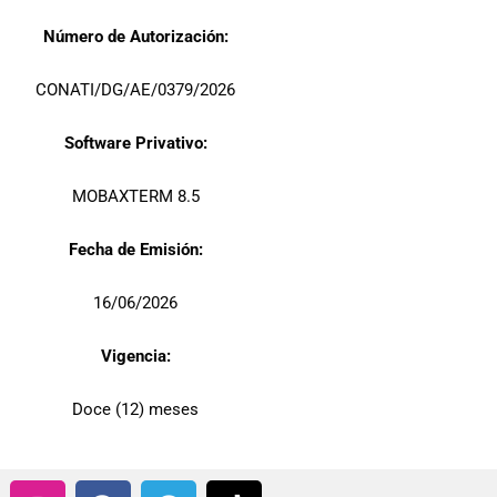
Número de Autorización:
CONATI/DG/AE/0379/2026
Software Privativo:
MOBAXTERM 8.5
Fecha de Emisión:
16/06/2026
Vigencia:
Doce (12) meses
I
F
T
T