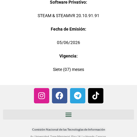
Software Privativo:
STEAM & STEAMVR 20.10.91.91
Fecha de Emisión:
05/06/2026
Vigencia:
Siete (07) meses
I
F
T
T
n
a
e
i
s
c
l
k
t
e
e
t
a
b
g
o
g
o
r
k
Comisión Nacional de las Tecnologías de Información
Av. Universidad. Torre Ministerial. Piso 14. La Hoyada, Caracas.