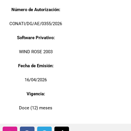
Número de Autorización:
CONATI/DG/AE/0355/2026
Software Privativo:
WIND ROSE 2003
Fecha de Emisión:
16/04/2026
Vigencia:
Doce (12) meses
I
F
T
T