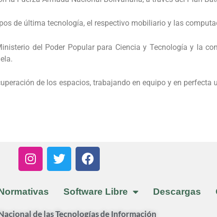
ipos de última tecnología, el respectivo mobiliario y las comput
Ministerio del Poder Popular para Ciencia y Tecnología y la 
ela.
peración de los espacios, trabajando en equipo y en perfecta un
I
T
F
n
w
a
s
i
c
t
t
e
Normativas
Software Libre
Descargas
a
t
b
g
e
o
acional de las Tecnologías de Información