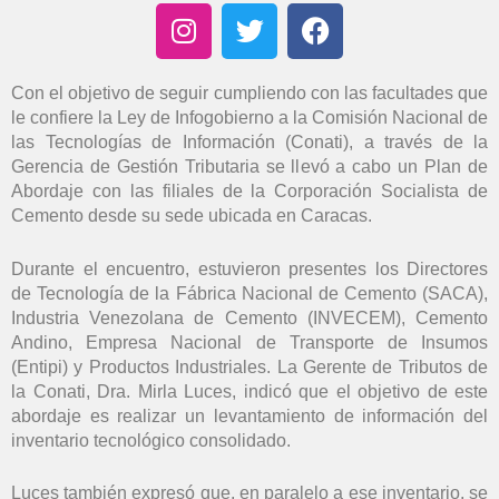
I
T
F
n
w
a
s
i
c
t
t
e
Con el objetivo de seguir cumpliendo con las facultades que
le confiere la Ley de Infogobierno a la Comisión Nacional de
a
t
b
las Tecnologías de Información (Conati), a través de la
g
e
o
Gerencia de Gestión Tributaria se llevó a cabo un Plan de
r
r
o
Abordaje con las filiales de la Corporación Socialista de
a
k
Cemento desde su sede ubicada en Caracas.
m
Durante el encuentro, estuvieron presentes los Directores
de Tecnología de la Fábrica Nacional de Cemento (SACA),
Industria Venezolana de Cemento (INVECEM), Cemento
Andino, Empresa Nacional de Transporte de Insumos
(Entipi) y Productos Industriales. La Gerente de Tributos de
la Conati, Dra. Mirla Luces, indicó que el objetivo de este
abordaje es realizar un levantamiento de información del
inventario tecnológico consolidado.
Luces también expresó que, en paralelo a ese inventario, se