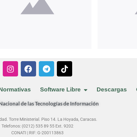
I
F
T
T
n
a
e
i
s
c
l
k
t
e
e
t
Normativas
Software Libre
Descargas
a
b
g
o
g
o
r
k
acional de las Tecnologías de Información
r
o
a
a
k
m
dad. Torre Ministerial. Piso 14. La Hoyada, Caracas.
m
Telefonos: (0212) 535 89 55 Ext. 9202
CONATI | RIF: G-200113863