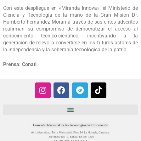
Con este despliegue en «Miranda Innova», el Ministerio de
Ciencia y Tecnología de la mano de la Gran Misión Dr.
Humberto Fernández Morán a través de sus entes adscritos
reafirman su compromiso de democratizar el acceso al
conocimiento técnico-científico, incentivando a la
generación de relevo a convertirse en los futuros actores de
la independencia y la soberanía tecnológica de la patria.
Prensa: Conati
.
I
F
T
T
n
a
e
i
s
c
l
k
t
e
e
t
a
b
g
o
g
o
r
k
Comisión Nacional de las Tecnologías de Información
r
o
a
Av. Universidad. Torre Ministerial. Piso 14. La Hoyada, Caracas.
Telefonos: (0212) 535 89 55 Ext. 9202
a
k
m