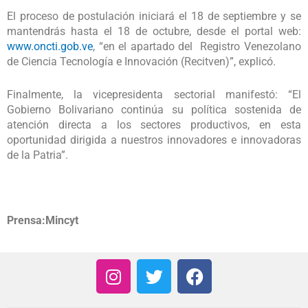
El proceso de postulación iniciará el 18 de septiembre y se
mantendrás hasta el 18 de octubre, desde el portal web:
www.oncti.gob.ve
, “en el apartado del Registro Venezolano
de Ciencia Tecnología e Innovación (Recitven)”, explicó.
Finalmente, la vicepresidenta sectorial manifestó: “El
Gobierno Bolivariano continúa su política sostenida de
atención directa a los sectores productivos, en esta
oportunidad dirigida a nuestros innovadores e innovadoras
de la Patria”.
Prensa:Mincyt
I
T
F
n
w
a
s
i
c