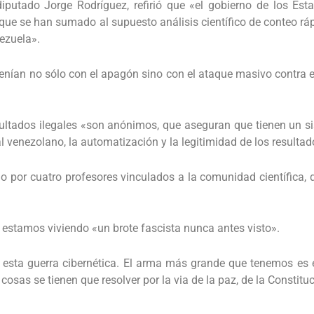
iputado Jorge Rodríguez, refirió que «el gobierno de los Est
s que se han sumado al supuesto análisis científico de conteo ráp
ezuela».
 tenían no sólo con el apagón sino con el ataque masivo contra 
sultados ilegales «son anónimos, que aseguran que tienen un s
l venezolano, la automatización y la legitimidad de los resultad
do por cuatro profesores vinculados a la comunidad científica,
a estamos viviendo «un brote fascista nunca antes visto».
e esta guerra cibernética. El arma más grande que tenemos es
osas se tienen que resolver por la via de la paz, de la Constitu