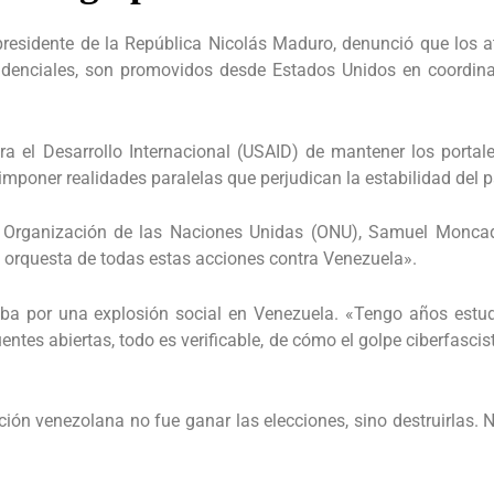
esidente de la República Nicolás Maduro, denunció que los a
sidenciales, son promovidos desde Estados Unidos en coordina
a el Desarrollo Internacional (USAID) de mantener los portal
oner realidades paralelas que perjudican la estabilidad del p
la Organización de las Naciones Unidas (ONU), Samuel Monca
la orquesta de todas estas acciones contra Venezuela».
a por una explosión social en Venezuela. «Tengo años estud
tes abiertas, todo es verificable, de cómo el golpe ciberfascis
ción venezolana no fue ganar las elecciones, sino destruirlas. 