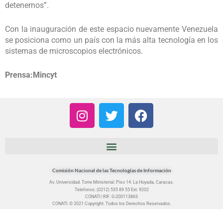
detenernos”.
Con la inauguración de este espacio nuevamente Venezuela
se posiciona como un país con la más alta tecnología en los
sistemas de microscopios electrónicos.
Prensa:Mincyt
I
T
F
n
w
a
s
i
c
t
t
e
a
t
b
g
e
o
Comisión Nacional de las Tecnologías de Información
r
r
o
Av. Universidad. Torre Ministerial. Piso 14. La Hoyada, Caracas.
Telefonos: (0212) 535 89 55 Ext. 9202
a
k
CONATI | RIF: G-200113863
m
CONATI. © 2021 Copyright. Todos los Derechos Reservados.