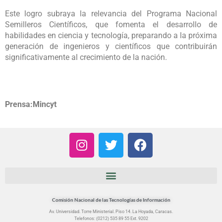
Este logro subraya la relevancia del Programa Nacional
Semilleros Científicos, que fomenta el desarrollo de
habilidades en ciencia y tecnología, preparando a la próxima
generación de ingenieros y científicos que contribuirán
significativamente al crecimiento de la nación.
Prensa:Mincyt
I
T
F
n
w
a
s
i
c
t
t
e
a
t
b
g
e
o
Comisión Nacional de las Tecnologías de Información
r
r
o
Av. Universidad. Torre Ministerial. Piso 14. La Hoyada, Caracas.
Telefonos: (0212) 535 89 55 Ext. 9202