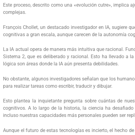
Este proceso, descrito como una «evolución cutre», implica aj
complejas.
François Chollet, un destacado investigador en IA, sugiere q
cognitivas a gran escala, aunque carecen de la autonomía cogn
La IA actual opera de manera más intuitiva que racional. Fu
Sistema 2, que es deliberado y racional. Esto ha llevado a 
lógica son áreas donde la IA aún presenta debilidades.
No obstante, algunos investigadores señalan que los humanos t
para realizar tareas como escribir, traducir y dibujar.
Esto plantea la inquietante pregunta sobre cuántas de nue
cognitivos. A lo largo de la historia, la ciencia ha desafia
incluso nuestras capacidades más personales pueden ser repl
Aunque el futuro de estas tecnologías es incierto, el hecho de