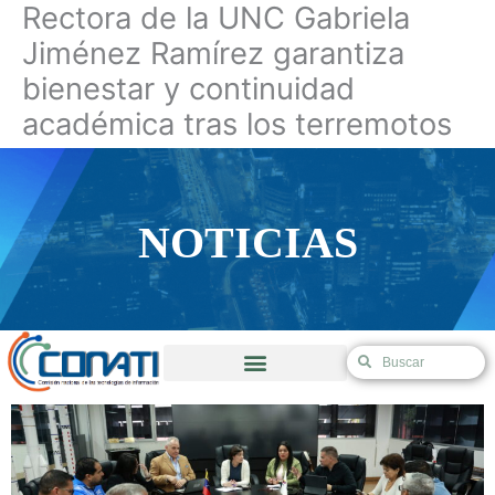
Rectora de la UNC Gabriela
Ir
al
Jiménez Ramírez garantiza
contenido
bienestar y continuidad
académica tras los terremotos
NOTICIAS
NOTICIAS
S
S
e
e
Validación de Autorización de Excepción
a
a
r
r
c
c
h
h