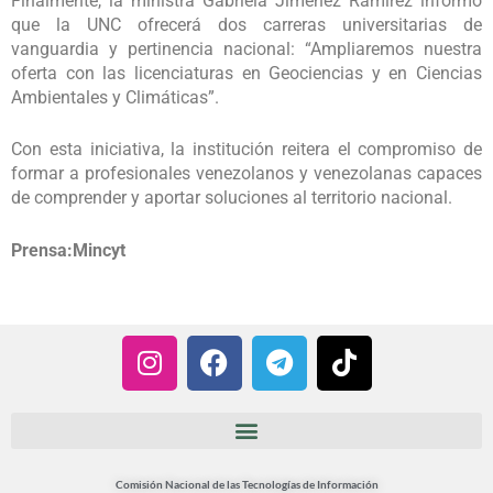
Finalmente, la ministra Gabriela Jiménez Ramírez informó
que la UNC ofrecerá dos carreras universitarias de
vanguardia y pertinencia nacional: “Ampliaremos nuestra
oferta con las licenciaturas en Geociencias y en Ciencias
Ambientales y Climáticas”.
Con esta iniciativa, la institución reitera el compromiso de
formar a profesionales venezolanos y venezolanas capaces
de comprender y aportar soluciones al territorio nacional.
Prensa:Mincyt
I
F
T
T
n
a
e
i
s
c
l
k
t
e
e
t
a
b
g
o
g
o
r
k
Comisión Nacional de las Tecnologías de Información