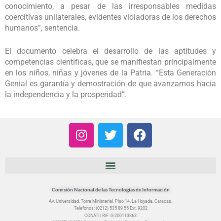
conocimiento, a pesar de las irresponsables medidas
coercitivas unilaterales, evidentes violadoras de los derechos
humanos”, sentencia.
El documento celebra el desarrollo de las aptitudes y
competencias científicas, que se manifiestan principalmente
en los niños, niñas y jóvenes de la Patria. “Esta Generación
Genial es garantía y demostración de que avanzamos hacia
la independencia y la prosperidad”.
I
T
F
n
w
a
s
i
c
t
t
e
a
t
b
g
e
o
Comisión Nacional de las Tecnologías de Información
r
r
o
Av. Universidad. Torre Ministerial. Piso 14. La Hoyada, Caracas.
Telefonos: (0212) 535 89 55 Ext. 9202
a
k
CONATI | RIF: G-200113863