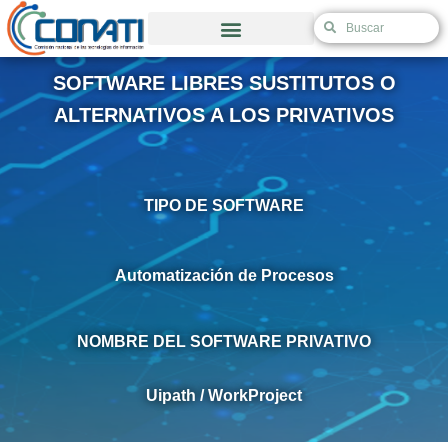
Ir
S
S
al
e
e
Validación de Autorización de Excepción
contenido
a
a
SOFTWARE LIBRES SUSTITUTOS O
r
r
c
c
ALTERNATIVOS A LOS PRIVATIVOS
h
h
TIPO DE SOFTWARE
Automatización de Procesos
NOMBRE DEL SOFTWARE PRIVATIVO
Uipath / WorkProject