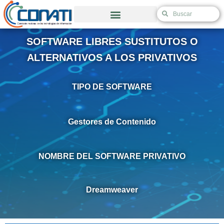
Ir
S
S
al
e
e
Validación de Autorización de Excepción
contenido
a
a
SOFTWARE LIBRES SUSTITUTOS O
r
r
c
c
ALTERNATIVOS A LOS PRIVATIVOS
h
h
TIPO DE SOFTWARE
Gestores de Contenido
NOMBRE DEL SOFTWARE PRIVATIVO
Dreamweaver