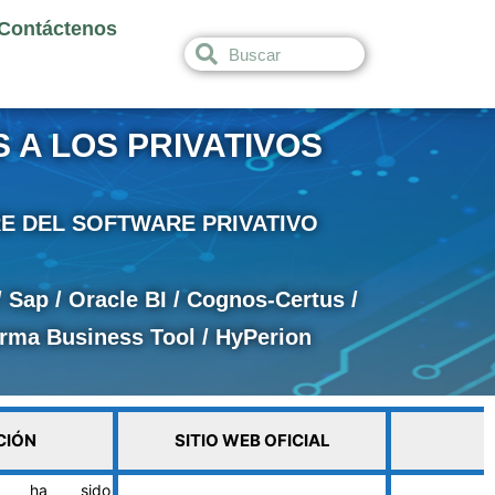
Contáctenos
S
S
e
e
a
a
r
r
 A LOS PRIVATIVOS
c
c
h
h
E DEL SOFTWARE PRIVATIVO
 Sap / Oracle BI / Cognos-Certus /
orma Business Tool / HyPerion
CIÓN
SITIO WEB OFICIAL
nta ha sido