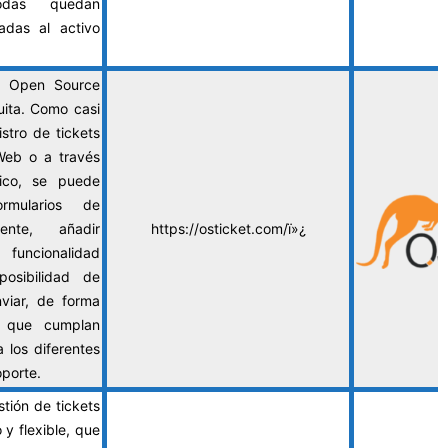
odas quedan
adas al activo
ta Open Source
ita. Como casi
istro de tickets
Web o a través
nico, se puede
ormularios de
mente, añadir
https://osticket.com/ï»¿
ncionalidad
posibilidad de
nviar, de forma
ts que cumplan
a los diferentes
porte.
tión de tickets
y flexible, que