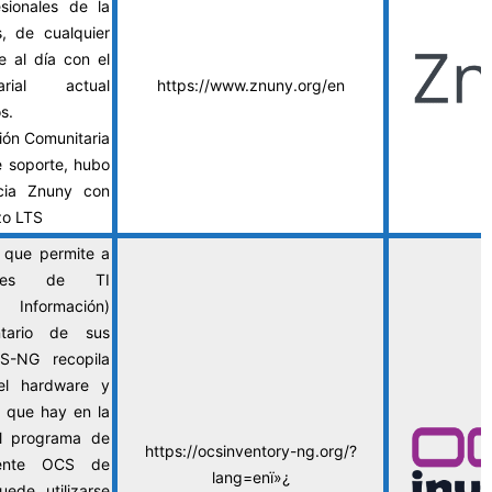
sionales de la
s, de cualquier
e al dí­a con el
rial actual
https://www.znuny.org/en
s.
ión Comunitaria
 soporte, hubo
acia Znuny con
zo LTS
e que permite a
dores de TI
Información)
ntario de sus
S-NG recopila
 el hardware y
 que hay en la
el programa de
https://ocsinventory-ng.org/?
gente OCS de
lang=enï»¿
uede utilizarse