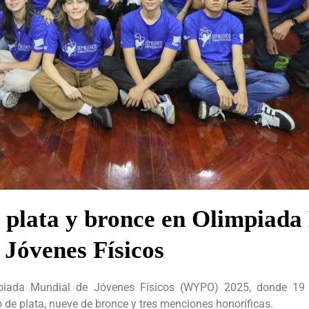
, plata y bronce en Olimpiada
Jóvenes Físicos
mpiada Mundial de Jóvenes Físicos (WYPO) 2025, donde 19
o de plata, nueve de bronce y tres menciones honoríficas.