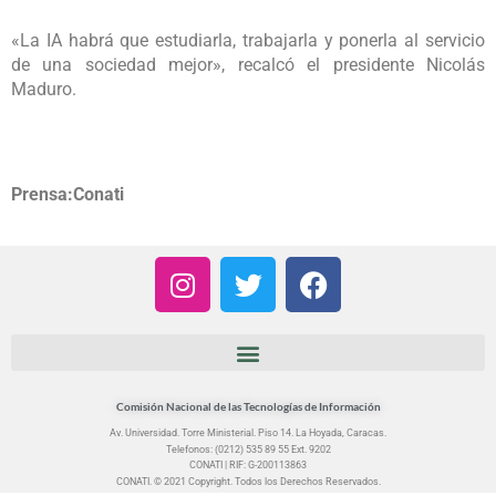
«La IA habrá que estudiarla, trabajarla y ponerla al servicio
de una sociedad mejor», recalcó el presidente Nicolás
Maduro.
Prensa:Conati
I
T
F
n
w
a
s
i
c
t
t
e
a
t
b
g
e
o
Comisión Nacional de las Tecnologías de Información
r
r
o
Av. Universidad. Torre Ministerial. Piso 14. La Hoyada, Caracas.
Telefonos: (0212) 535 89 55 Ext. 9202
a
k
CONATI | RIF: G-200113863
m
CONATI. © 2021 Copyright. Todos los Derechos Reservados.