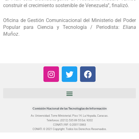
construir el crecimiento sostenible de Venezuela”, finalizó.
Oficina de Gestión Comunicacional del Ministerio del Poder
Popular para Ciencia y Tecnología / Periodista:
Eliana
Muñoz
.
I
T
F
n
w
a
s
i
c
t
t
e
a
t
b
g
e
o
Comisión Nacional de las Tecnologías de Información
r
r
o
Av. Universidad. Torre Ministerial. Piso 14. La Hoyada, Caracas.
Telefonos: (0212) 535 89 55 Ext. 9202
a
k
CONATI | RIF: G-200113863
m
CONATI. © 2021 Copyright. Todos los Derechos Reservados.