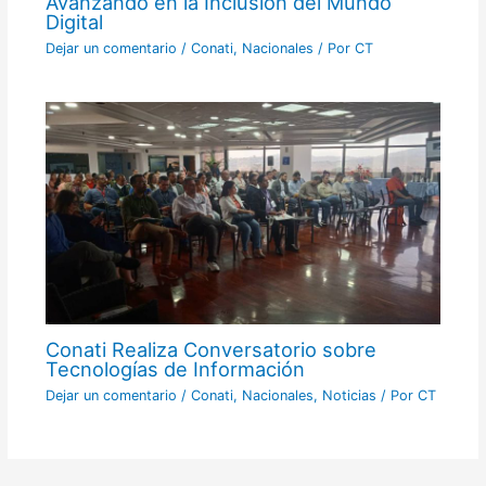
Avanzando en la Inclusión del Mundo
Digital
Dejar un comentario
/
Conati
,
Nacionales
/ Por
CT
Conati Realiza Conversatorio sobre
Tecnologías de Información
Dejar un comentario
/
Conati
,
Nacionales
,
Noticias
/ Por
CT