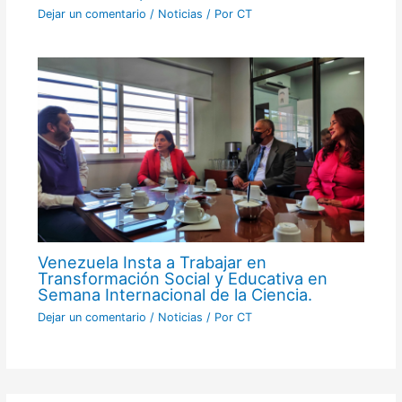
Dejar un comentario
/
Noticias
/ Por
CT
Venezuela Insta a Trabajar en
Transformación Social y Educativa en
Semana Internacional de la Ciencia.
Dejar un comentario
/
Noticias
/ Por
CT