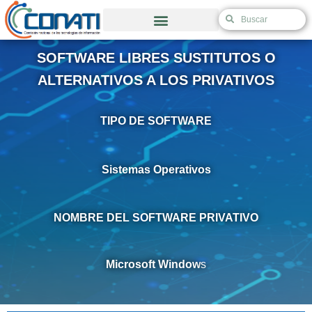
Ir
S
S
al
e
e
Validación de Autorización de Excepción
contenido
a
a
SOFTWARE LIBRES SUSTITUTOS O
r
r
c
c
ALTERNATIVOS A LOS PRIVATIVOS
h
h
TIPO DE SOFTWARE
Sistemas Operativos
NOMBRE DEL SOFTWARE PRIVATIVO
Microsoft Window
s